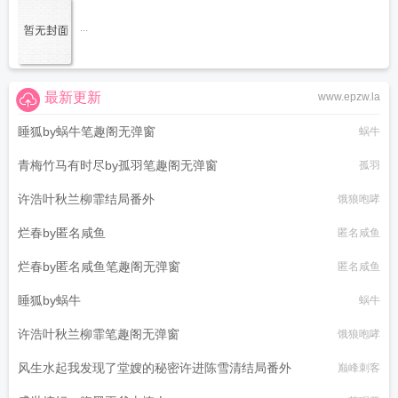
...
最新更新
www.epzw.la
睡狐by蜗牛笔趣阁无弹窗
蜗牛
青梅竹马有时尽by孤羽笔趣阁无弹窗
孤羽
许浩叶秋兰柳霏结局番外
饿狼咆哮
烂春by匿名咸鱼
匿名咸鱼
烂春by匿名咸鱼笔趣阁无弹窗
匿名咸鱼
睡狐by蜗牛
蜗牛
许浩叶秋兰柳霏笔趣阁无弹窗
饿狼咆哮
风生水起我发现了堂嫂的秘密许进陈雪清结局番外
巅峰刺客