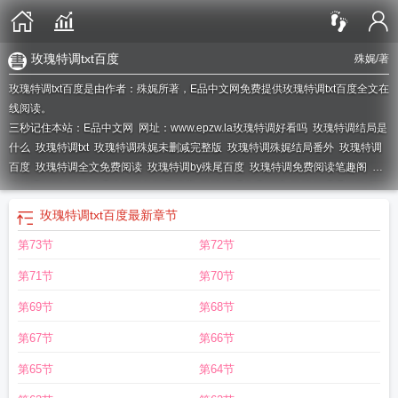
玫瑰特调txt百度
殊娓
/著
玫瑰特调txt百度是由作者：殊娓所著，E品中文网免费提供玫瑰特调txt百度全文在
线阅读。
三秒记住本站：E品中文网 网址：www.epzw.la
玫瑰特调好看吗
玫瑰特调结局是
什么
玫瑰特调txt
玫瑰特调殊娓未删减完整版
玫瑰特调殊娓结局番外
玫瑰特调
百度
玫瑰特调全文免费阅读
玫瑰特调by殊尾百度
玫瑰特调免费阅读笔趣阁
玫
瑰特调解析
玫瑰特调殊娓笔趣阁无弹窗
玫瑰特调免费阅读
玫瑰特调番外TXT百
度
玫瑰特调番外txt
玫瑰特调txt百度
玫瑰特调讲了什么
玫瑰特调殊娓讲的什
玫瑰特调txt百度
最新章节
么
玫瑰特调 殊尾
玫瑰特调番外txt资源
玫瑰特调by殊尾txt
第73节
第72节
第71节
第70节
第69节
第68节
第67节
第66节
第65节
第64节