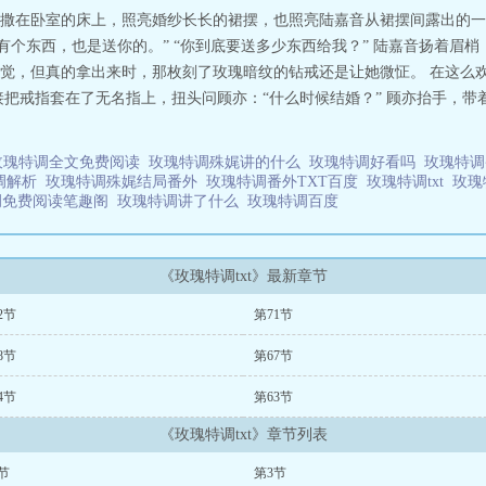
撒在卧室的床上，照亮婚纱长长的裙摆，也照亮陆嘉音从裙摆间露出的一
有个东西，也是送你的。” “你到底要送多少东西给我？” 陆嘉音扬着眉梢
觉，但真的拿出来时，那枚刻了玫瑰暗纹的钻戒还是让她微怔。 在这么欢
接把戒指套在了无名指上，扭头问顾亦：“什么时候结婚？” 顾亦抬手，
玫瑰特调全文免费阅读
玫瑰特调殊娓讲的什么
玫瑰特调好看吗
玫瑰特调
调解析
玫瑰特调殊娓结局番外
玫瑰特调番外TXT百度
玫瑰特调txt
玫瑰
调免费阅读笔趣阁
玫瑰特调讲了什么
玫瑰特调百度
《玫瑰特调txt》最新章节
2节
第71节
8节
第67节
4节
第63节
《玫瑰特调txt》章节列表
节
第3节