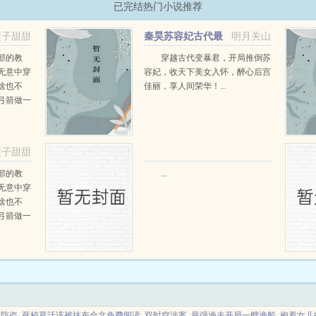
已完结热门小说推荐
梨子甜甜
秦昊苏容妃古代最
明月关山
强昏君最新章节在线阅读
部的教
穿越古代变暴君，开局推倒苏
无意中穿
容妃，收天下美女入怀，醉心后宫
啥也不
佳丽，享人间荣华！...
弓箭做一
一只野
天打了一
第三天周
梨子甜甜
那...
部的教
...
无意中穿
啥也不
弓箭做一
一只野
天打了一
第三天周
那...
错防盗
死校草活该被抹布全文免费阅读
双时空涉案
最强渔夫开局一艘渔船
抱着女儿