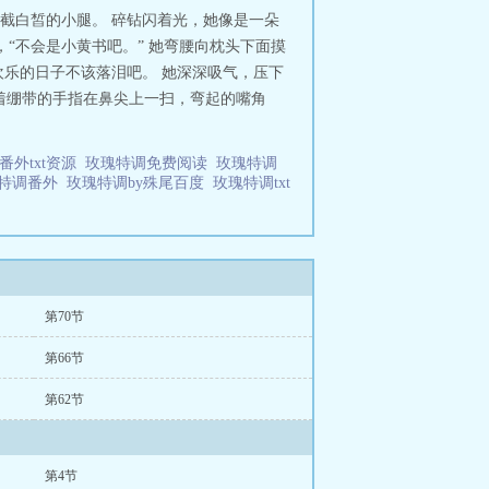
截白皙的小腿。 碎钻闪着光，她像是一朵
，“不会是小黄书吧。” 她弯腰向枕头下面摸
乐的日子不该落泪吧。 她深深吸气，压下
带着绷带的手指在鼻尖上一扫，弯起的嘴角
番外txt资源
玫瑰特调免费阅读
玫瑰特调
特调番外
玫瑰特调by殊尾百度
玫瑰特调txt
第70节
第66节
第62节
第4节