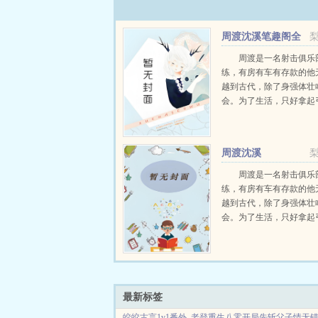
周渡沈溪笔趣阁全
文免费阅读
周渡是一名射击俱乐
练，有房有车有存款的他
越到古代，除了身强体壮
会。为了生活，只好拿起
个深山猎户。第一天打了
鸡，不会做（失望）第二
只野兔，不会做（失望）
周渡沈溪
渡看着山下的寥寥炊烟，以及
周渡是一名射击俱乐
练，有房有车有存款的他
越到古代，除了身强体壮
会。为了生活，只好拿起
个深山猎户。第一天打了
鸡，不会做（失望）第二
只野兔，不会做（失望）
渡看着山下的寥寥炊烟，以及
最新标签
皎皎古言1v1番外
老登重生八零开局先斩父子情无