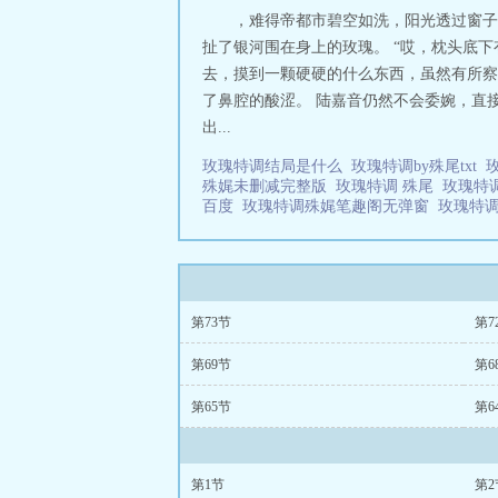
，难得帝都市碧空如洗，阳光透过窗子
扯了银河围在身上的玫瑰。 “哎，枕头底下
去，摸到一颗硬硬的什么东西，虽然有所察
了鼻腔的酸涩。 陆嘉音仍然不会委婉，直
出...
玫瑰特调结局是什么
玫瑰特调by殊尾txt
殊娓未删减完整版
玫瑰特调 殊尾
玫瑰特
百度
玫瑰特调殊娓笔趣阁无弹窗
玫瑰特
第73节
第7
第69节
第6
第65节
第6
第1节
第2