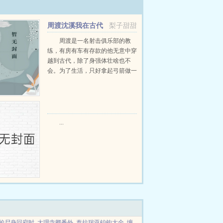
周渡沈溪我在古代
梨子甜甜
当猎户小说免费在线阅读
周渡是一名射击俱乐部的教
练，有房有车有存款的他无意中穿
越到古代，除了身强体壮啥也不
会。为了生活，只好拿起弓箭做一
个深山猎户。第一天打了一只野
鸡，不会做（失望）第二天打了一
只野兔，不会做（失望）第三天周
渡看着山下的寥寥炊烟，以及那...
...
的尸身回府时
大理寺卿番外
泰拉瑞亚钓钩大全
缠