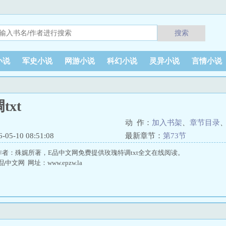
搜索
小说
军史小说
网游小说
科幻小说
灵异小说
言情小说
txt
动 作：
加入书架
、
章节目录
5-10 08:51:08
最新章节：
第73节
由作者：殊娓所著，E品中文网免费提供玫瑰特调txt全文在线阅读。
文网 网址：www.epzw.la