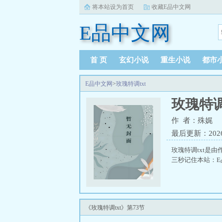
将本站设为首页
收藏E品中文网
E品中文网
首 页
玄幻小说
重生小说
都市
E品中文网
>
玫瑰特调txt
玫瑰特调
作 者：殊娓
最后更新：2026-0
玫瑰特调txt是
三秒记住本站：E品中
《玫瑰特调txt》第73节