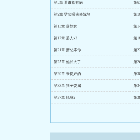
第5章 看谁都有病
第6
第9章 劈柴喂猪修院墙
第1
第13章 黎妹妹
第1
第17章 丢人x3
第1
第21章 萧总疼你
第2
第25章 他长大了
第2
第29章 来捉奸的
第3
第33章 狗子委屈
第3
第37章 脱身2
第3