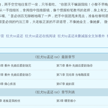
物，两手空空地往客厅一坐，只等着吃。 “你那天干嘛踢我啦！小黎不早
沈从一手指细长，拿拇指中指推眼镜，像个惯握粉笔教书的老师，身上有
多嘴。” 姜必俏百无聊赖地哦了一声，把手中面团甩来甩去，准备给黎明星
一跟姜必俏的约法三章，大老板正派的不讲道理，不像她金主，像她爹。 
排雷
狂犬txt孟还
狂犬txt孟还在线阅读
狂犬by孟还未删减版全文加番外
《狂犬by孟还 txt》最新章节
6章 番外 先婚后爱剧场完
第75章 番外 先婚后爱剧场④
2章 番外 先婚后爱剧场①
第71章 完结章 当每颗星星
8章 痛心疾首
第67章 媳妇茶
《狂犬by孟还 txt》章节列表
章 老板是我粉丝
第3章 哪里都小