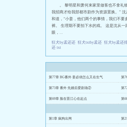
。 黎明星和萧何来家里做客也不拿礼
我招商才给我部都市剧作为资源置换。” 
和道，“小姜，他们两个的事情，我们不要
裤。 生理期不要拍下水的戏。 这是沈从
眼，...
狂犬by孟还还
狂犬txtby孟还
狂犬by孟还
还 txt
第77章 BG番外 姜必俏怎么又在生气
第7
第73章 番外 先婚后爱剧场②
第7
第69章 脸在晋江心在起点
第6
第1章 疯狗出闸
第2