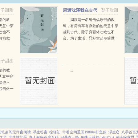
梨子甜甜
周渡沈溪我在古代
梨子甜甜
当猎户小说免费在线阅读
部的教
周渡是一名射击俱乐部的教
无意中穿
练，有房有车有存款的他无意中穿
啥也不
越到古代，除了身强体壮啥也不
弓箭做一
会。为了生活，只好拿起弓箭做一
一只野
个深山猎户。第一天打了一只野
天打了一
鸡，不会做（失望）第二天打了一
第三天周
只野兔，不会做（失望）第三天周
梨子甜甜
那...
渡看着山下的寥寥炊烟，以及那...
部的教
...
无意中穿
啥也不
弓箭做一
一只野
天打了一
第三天周
那...
列笔趣阁无弹窗阅读
浮生答案
徐瑾初
带着空间重回1980年打鱼的
浮生窃
八零首富
之道
非线性知乎
寡人有疾百度百科
问鼎青云路
偏执反派的小仙女txt
敕令啥意思