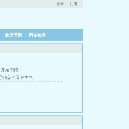
登录
注册
会员书架
阅读记录
、
开始阅读
 姜必俏怎么又在生气