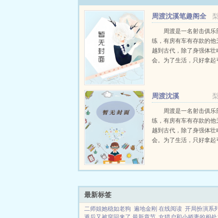
周渡沈溪笔趣阁全
文免费阅读
周渡是一名射击俱乐
练，有房有车有存款的他
越到古代，除了身强体壮
会。为了生活，只好拿起
个深山猎户。第一天打了
鸡，不会做（失望）第二
只野兔，不会做（失望）
周渡沈溪
渡看着山下的寥寥炊烟，以及
周渡是一名射击俱乐
练，有房有车有存款的他
越到古代，除了身强体壮
会。为了生活，只好拿起
个深山猎户。第一天打了
鸡，不会做（失望）第二
只野兔，不会做（失望）
渡看着山下的寥寥炊烟，以及
最新标签
二师姐她稳如老狗
遍地金刚 在线阅读
开局扮演系
遁后又被穿回来了 最新章节
女猎户和小娇妻的相处