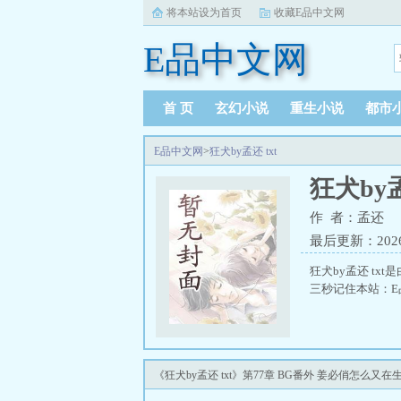
将本站设为首页
收藏E品中文网
E品中文网
首 页
玄幻小说
重生小说
都市
E品中文网
>
狂犬by孟还 txt
狂犬by孟
作 者：孟还
最后更新：2026-0
狂犬by孟还 tx
三秒记住本站：E品中
《狂犬by孟还 txt》第77章 BG番外 姜必俏怎么又在