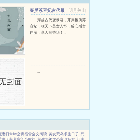
秦昊苏容妃古代最
明月关山
强昏君最新章节在线阅读
穿越古代变暴君，开局推倒苏
容妃，收天下美女入怀，醉心后宫
佳丽，享人间荣华！...
...
宠妻日常by空青宿雪全文阅读
美女荒岛求生日子
死
重生80带着空间当财阀
转生为银龙公主收姬友
江南