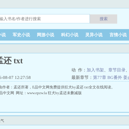
搜索
小说
军史小说
网游小说
科幻小说
灵异小说
言情小说
还 txt
动 作：
加入书架
、
章节目录
8-07 12:27:58
最新章节：
第77章 BG番外
t是由作者：孟还所著，E品中文网免费提供狂犬by孟还 txt全文在线阅读。
文网 网址：www.epzw.la 狂犬by孟还未删减版
生气