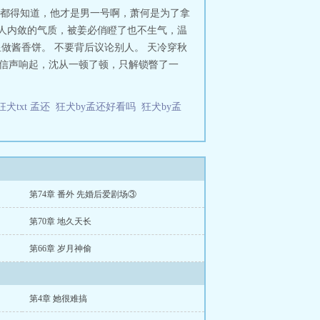
晚都得知道，他才是男一号啊，萧何是为了拿
文人内敛的气质，被姜必俏瞪了也不生气，温
做酱香饼。 不要背后议论别人。 天冷穿秋
微信声响起，沈从一顿了顿，只解锁瞥了一
狂犬txt 孟还
狂犬by孟还好看吗
狂犬by孟
第74章 番外 先婚后爱剧场③
第70章 地久天长
第66章 岁月神偷
第4章 她很难搞