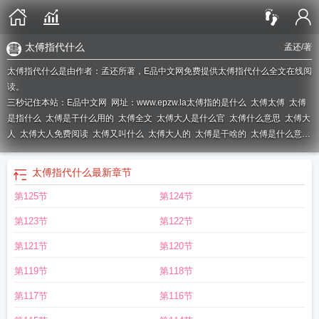
太傅指代什么
孟还
/著
太傅指代什么是由作者：孟还所著，E品中文网免费提供太傅指代什么全文在线阅
读。
三秒记住本站：E品中文网 网址：www.epzw.la
太傅指的是什么
太傅太傅
太傅
是指什么
太傅是干什么用的
太傅全文
太傅大人是什么官
太傅什么意思
太傅大
人
太傅大人免费阅读
太傅又叫什么
太傅大人的
太傅是干啥的
太傅是什么意
思?
太傅指代什么
太傅指代什么
最新章节
第125节
第124节
第123节
第122节
第121节
第120节
第119节
第118节
第117节
第116节