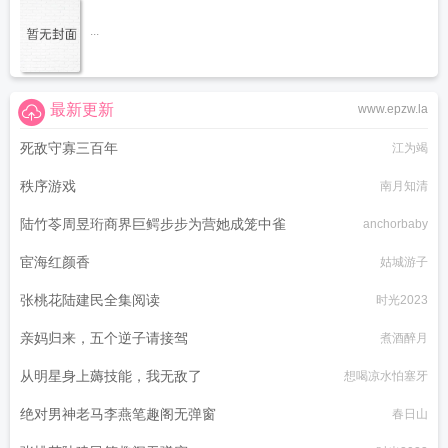
...
最新更新
www.epzw.la
死敌守寡三百年
江为竭
秩序游戏
南月知清
陆竹苓周昱珩商界巨鳄步步为营她成笼中雀
anchorbaby
宦海红颜香
姑城游子
张桃花陆建民全集阅读
时光2023
亲妈归来，五个逆子请接驾
煮酒醉月
从明星身上薅技能，我无敌了
想喝凉水怕塞牙
绝对男神老马李燕笔趣阁无弹窗
春日山