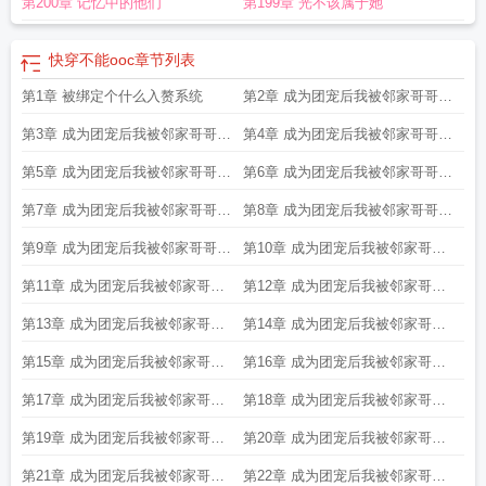
第200章 记忆中的他们
第199章 光不该属于她
快穿不能ooc
章节列表
第1章 被绑定个什么入赘系统
第2章 成为团宠后我被邻家哥哥盯
上了1
第3章 成为团宠后我被邻家哥哥盯
第4章 成为团宠后我被邻家哥哥盯
上了2
上了3
第5章 成为团宠后我被邻家哥哥盯
第6章 成为团宠后我被邻家哥哥盯
上了4
上了5
第7章 成为团宠后我被邻家哥哥盯
第8章 成为团宠后我被邻家哥哥盯
上了6
上了7
第9章 成为团宠后我被邻家哥哥盯
第10章 成为团宠后我被邻家哥哥
上了8
盯上了9
第11章 成为团宠后我被邻家哥哥
第12章 成为团宠后我被邻家哥哥
盯上了10
盯上了11
第13章 成为团宠后我被邻家哥哥
第14章 成为团宠后我被邻家哥哥
盯上了12
盯上了13
第15章 成为团宠后我被邻家哥哥
第16章 成为团宠后我被邻家哥哥
盯上了14
盯上了15
第17章 成为团宠后我被邻家哥哥
第18章 成为团宠后我被邻家哥哥
盯上了16
盯上了17
第19章 成为团宠后我被邻家哥哥
第20章 成为团宠后我被邻家哥哥
盯上了18
盯上了19
第21章 成为团宠后我被邻家哥哥
第22章 成为团宠后我被邻家哥哥