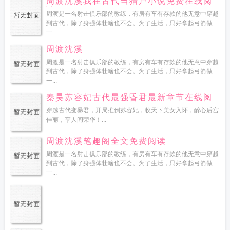
周渡沈溪我在古代当猎户小说免费在线阅
读
周渡是一名射击俱乐部的教练，有房有车有存款的他无意中穿越
到古代，除了身强体壮啥也不会。为了生活，只好拿起弓箭做
一...
周渡沈溪
周渡是一名射击俱乐部的教练，有房有车有存款的他无意中穿越
到古代，除了身强体壮啥也不会。为了生活，只好拿起弓箭做
一...
秦昊苏容妃古代最强昏君最新章节在线阅
读
穿越古代变暴君，开局推倒苏容妃，收天下美女入怀，醉心后宫
佳丽，享人间荣华！...
周渡沈溪笔趣阁全文免费阅读
周渡是一名射击俱乐部的教练，有房有车有存款的他无意中穿越
到古代，除了身强体壮啥也不会。为了生活，只好拿起弓箭做
一...
...