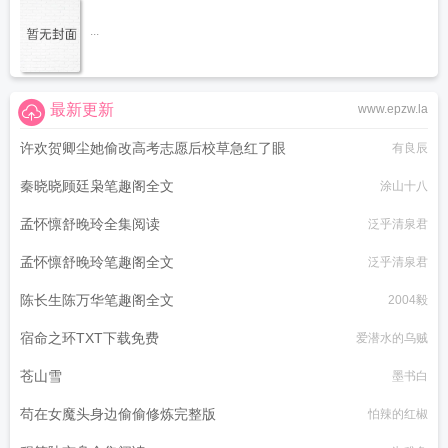
...
最新更新
www.epzw.la
许欢贺卿尘她偷改高考志愿后校草急红了眼
有良辰
秦晓晓顾廷枭笔趣阁全文
涂山十八
孟怀懔舒晚玲全集阅读
泛乎清泉君
孟怀懔舒晚玲笔趣阁全文
泛乎清泉君
陈长生陈万华笔趣阁全文
2004毅
宿命之环TXT下载免费
爱潜水的乌贼
苍山雪
墨书白
苟在女魔头身边偷偷修炼完整版
怕辣的红椒