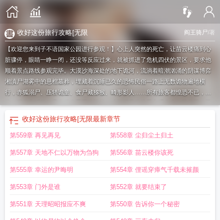
收好这份旅行攻略[无限
阎王骑尸
/著
【欢迎您来到子不语国家公园进行参观！】心上人突然的死亡，让苗云楼痛到心
脏骤停，眼睛一睁一闭，还没等反应过来，就被抓进了危机四伏的景区，要求他
顺着景点路线参观完毕。大漠沙海深处的地下诡河，流淌着暗潮汹涌的阴谋博弈
湘滇尸湖雾中的悬棺墓葬，埋藏着沉睡已久的恐怖民俗一路上无数诡物遍地横
行，赤狐溺尸、压轿诡童、食尸藏猕猴、畸形影人……所有旅客都惶恐不已，众
口一词的告诉他，只有供奉景区的神仙，才能活着从这里参观出去。苗云楼：尊
嘟假嘟，我不信。好言难劝该死的鬼，直播间里的旅行团见状都在幸灾乐祸，纷
收好这份旅行攻略[无限
最新章节
纷冷笑一声，认为这又是一个不知天高地厚的新人，很快就会完蛋。果不其然，
第559章 再见再见
第558章 尘归尘土归土
这位初生牛犊不怕虎的新人旅客，一进来就得罪了系统，被分配到极为危险的3A
级景区。林海雪原区的鬼宴溶洞内，诡气森森的玄女背后伸出三对石像手臂，带
第557章 天地不仁以万物为刍狗
第556章 苗云楼你该死
着诱惑，轻笑一声道：“人类，向我许愿吧，我能实现你的任何愿望。”霎时间，满
天神佛从背后一闪而出，威严的俯视着众生，显得苗云楼区区一个凡人势单力
第555章 幸运的尹晦明
第554章 俚谣穿瘴气千载未摧颜
薄，渺小无比。似乎从始至终，凡人面对神仙，从来只有三拜九叩、血肉供奉的
第553章 门外是谁
第552章 就要结束了
份。直播间的观众满心期待的等着他许下贪婪的愿望，然后被玄女吃掉。他会许
愿什么呢？长生不老？荣华富贵？权势滔天？苗云楼漆黑眼眸盯着玄女，眯起眼
第551章 天理昭昭报应不爽
第550章 告诉你一个秘密
睛冷笑一声，胸口黑光闪烁，身旁如同变戏法一样，虚虚的出现了两个笑容喜