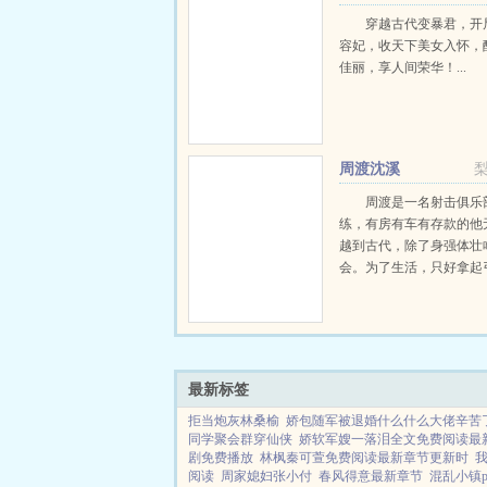
强昏君最新章节在线
穿越古代变暴君，开
容妃，收天下美女入怀，
佳丽，享人间荣华！...
周渡沈溪
周渡是一名射击俱乐
练，有房有车有存款的他
越到古代，除了身强体壮
会。为了生活，只好拿起
个深山猎户。第一天打了
鸡，不会做（失望）第二
只野兔，不会做（失望）
渡看着山下的寥寥炊烟，以及
最新标签
拒当炮灰林桑榆
娇包随军被退婚什么什么大佬辛苦
同学聚会群穿仙侠
娇软军嫂一落泪全文免费阅读最
剧免费播放
林枫秦可萱免费阅读最新章节更新时
阅读
周家媳妇张小付
春风得意最新章节
混乱小镇p