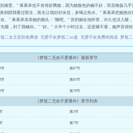
难受。” 蒋慕承也不舍得折腾她，因为她脸色的确不好，而且晚饭几乎没吃
舅妈陪我看过医生，医生让我好好休息，多喝点热水。” 蒋慕承把她抱在
喜欢。” 蒋慕承亲亲她的额头：“睡吧。” 苏韵躺在他怀里，许久也没入睡
先睡，到了我喊你。” “好。” 大半个小时过去，还是睡不着，她声音很轻：
梦筱二女主苏韵免费读
无爱不欢梦筱二txt盘
无爱不欢免费闲阅读
梦筱
《梦筱二无欢不爱番外》最新章节
8节
第87节
4节
第83节
0节
第79节
《梦筱二无欢不爱番外》章节列表
节
第3节
节
第7节