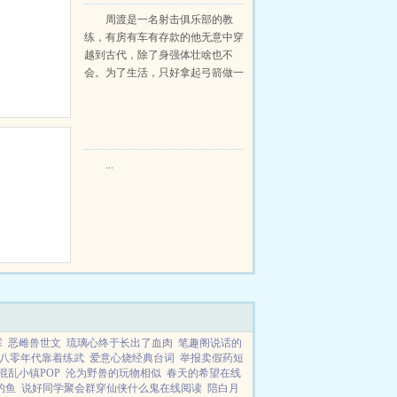
当猎户小说免费在线阅读
周渡是一名射击俱乐部的教
练，有房有车有存款的他无意中穿
越到古代，除了身强体壮啥也不
会。为了生活，只好拿起弓箭做一
个深山猎户。第一天打了一只野
鸡，不会做（失望）第二天打了一
只野兔，不会做（失望）第三天周
渡看着山下的寥寥炊烟，以及那...
...
霖
恶雌兽世文
琉璃心终于长出了血肉
笔趣阁说话的
八零年代靠着练武
爱意心烧经典台词
举报卖假药短
混乱小镇POP
沦为野兽的玩物相似
春天的希望在线
的鱼
说好同学聚会群穿仙侠什么鬼在线阅读
陪白月