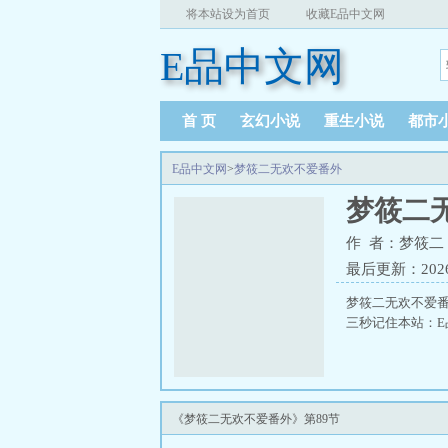
将本站设为首页
收藏E品中文网
E品中文网
首 页
玄幻小说
重生小说
都市
E品中文网
>
梦筱二无欢不爱番外
梦筱二
作 者：梦筱二
最后更新：2026-0
梦筱二无欢不爱
三秒记住本站：E品
《梦筱二无欢不爱番外》第89节