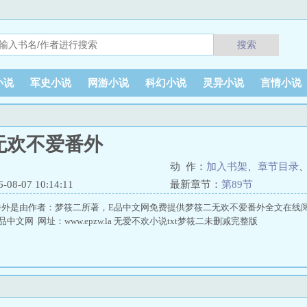
搜索
小说
军史小说
网游小说
科幻小说
灵异小说
言情小说
无欢不爱番外
动 作：
加入书架
、
章节目录
8-07 10:14:11
最新章节：
第89节
番外是由作者：梦筱二所著，E品中文网免费提供梦筱二无欢不爱番外全文在线
中文网 网址：www.epzw.la 无爱不欢小说txt梦筱二未删减完整版