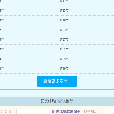
0节
第11节
4节
第15节
8节
第19节
2节
第23节
6节
第27节
0节
第31节
4节
第35节
8节
第39节
查看更多章节...
已完结热门小说推荐
明月关山
周渡沈溪笔趣阁全
梨子甜甜