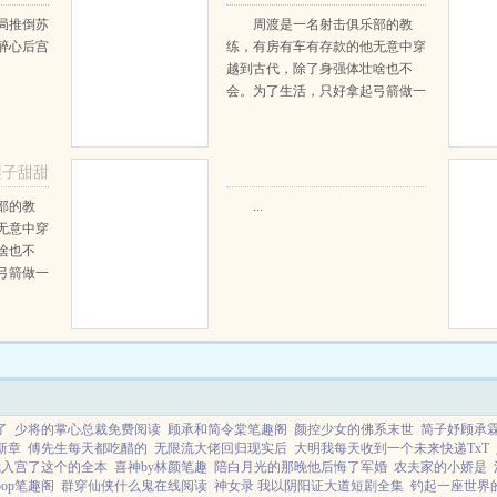
阅读
文免费阅读
局推倒苏
周渡是一名射击俱乐部的教
醉心后宫
练，有房有车有存款的他无意中穿
越到古代，除了身强体壮啥也不
会。为了生活，只好拿起弓箭做一
个深山猎户。第一天打了一只野
鸡，不会做（失望）第二天打了一
只野兔，不会做（失望）第三天周
梨子甜甜
渡看着山下的寥寥炊烟，以及那...
部的教
...
无意中穿
啥也不
弓箭做一
一只野
天打了一
第三天周
那...
了
少将的掌心总裁免费阅读
顾承和简令棠笔趣阁
颜控少女的佛系末世
简子妤顾承
新章
傅先生每天都吃醋的
无限流大佬回归现实后
大明我每天收到一个未来快递TxT
我入宫了这个的全本
喜神by林颜笔趣
陪白月光的那晚他后悔了军婚
农夫家的小娇是
op笔趣阁
群穿仙侠什么鬼在线阅读
神女录 我以阴阳证大道短剧全集
钓起一座世界