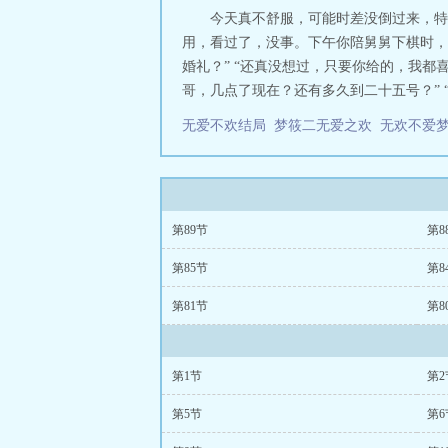
今天真不舒服，可能时差没倒过来，特别
用，看过了，没事。下午你陪舅舅下棋时，
婚礼？” “还真没想过，只要你给的，我都
哥，几点了现在？还有多久到二十五号？” “
无爱不欢结局
梦筱二无爱之欢
无欢不爱
第89节
第8
第85节
第8
第81节
第8
第1节
第2
第5节
第6