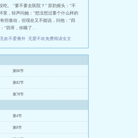
。 “要不要去医院？” 苏韵摇头：“不
怀里，轻声问她：“想没想过要个什么样的
，有些激动，但现在又不能说，问他：“四
“四哥，你睡了...
二无欢不爱番外
无爱不欢免费阅读全文
第86节
第82节
第78节
第4节
第8节