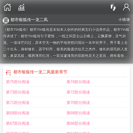
都市银狐传一龙二凤
小强
/著
《都市Yin狐传》都市Yin狐传是未知本人创作的经典玄幻小说类作品，都市Yin狐
传讲述了：都市Yin狐传引子爱恨，一线之间昆仑山主峰上，云飘雾缈，灵气弥
漫。一道绿芒闪过，原本空无一物的平地突然闪现出一名年轻男子。男子看上去
二十出头，身材修长，器宇轩昂，俊美的脸庞仿似天之杰作。修长的眉毛斜入发
鬓，鼻梁高挺，嘴唇薄而红润，一双深邃漆黑的双眼恍若天之星辰，拥有着致命
的吸引力。一条白sè的狐狸尾巴缠绕在肩脖处，华丽的黑sè绒装着在他修长伟岸
的身体上，更添了一份邪逸的气质。2w148473-167800
都市银狐传裂祭外传
都
都市银狐传一龙二凤
最新章节
市银狐传裂祭笔趣阁
都市银狐传1~34章番外
都市银狐传一龙二凤
都市银狐
都
第75部分阅读
第74部分阅读
市银狐传裂祭林月雪
都市Yin狐传更新时间
都市银狐传镜
都市银狐1～34
都市
yin狐传之丝袜大姨
都市银狐传李媛媛老师最新章节
都市yiN狐传全部75
都市
第73部分阅读
第72部分阅读
yin狐传之秦冰篇(北雪大少)
都市银狐传全文番外篇
都市银狐传在线观看
都市银
狐传
都市yin狐传1-33
都市银狐传丝袜尤物
都市银狐转免费阅读
都市银狐传番
第71部分阅读
第70部分阅读
外李缓缓
都市银狐传镜欲番外
都市银狐传绿文
都市Yin狐传最新章节
都市银狐
第69部分阅读
第68部分阅读
传外传全文
都市银狐传说番外秦冰
都市银狐传番外篇第5章
都市银狐传外裂祭
柳淑芬
都市银狐传番外篇
都市yin狐传
都市银狐传裂祭刘淑芬
都市银狐传全文
第67部分阅读
第66部分阅读
免费阅读
都市银狐传镜欲在线阅读
都市yin狐传番外免费阅读秦
都市银狐传烈