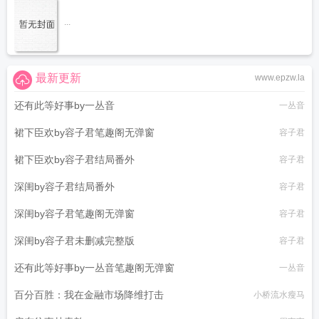
...
最新更新
www.epzw.la
还有此等好事by一丛音
一丛音
裙下臣欢by容子君笔趣阁无弹窗
容子君
裙下臣欢by容子君结局番外
容子君
深闺by容子君结局番外
容子君
深闺by容子君笔趣阁无弹窗
容子君
深闺by容子君未删减完整版
容子君
还有此等好事by一丛音笔趣阁无弹窗
一丛音
百分百胜：我在金融市场降维打击
小桥流水瘦马