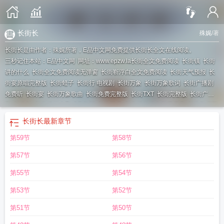
长街长
殊娓
/著
长街长是由作者：殊娓所著，E品中文网免费提供长街长全文在线阅读。
三秒记住本站：E品中文网 网址：www.epzw.la
长街全文免费阅读
长街镇
长街
讲的什么
长街全文免费阅读无弹窗
长街靳浮白全文免费阅读
长街天气预报
长
街宴原唱完整版
长街蛏子
长街行 电视剧
长街万象
长街万象歌词
长街广播剧
免费听
长街宴
长街万象歌曲
长街免费完整版
长街TXT
长街完整版
长街广播
剧
长街长
长街殊娓未删减完整版
长街百度
长街殊娓笔趣阁无弹窗
长街TXT百
度
长街讲了什么
长街殊尾
长街番外
长街短巷
长街免费阅读全文
长街晋江
长
长街长
最新章节
街殊娓结局番外
长街完整无删减版
长街全文免费阅读无删减版
第59节
第58节
第57节
第56节
第55节
第54节
第53节
第52节
第51节
第50节