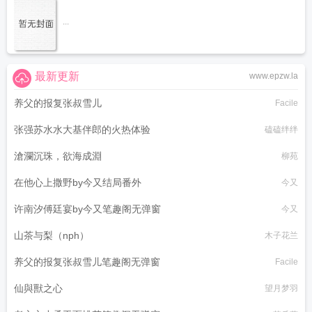
...
最新更新
www.epzw.la
养父的报复张叔雪儿
Facile
张强苏水水大基伴郎的火热体验
磕磕绊绊
滄瀾沉珠，欲海成淵
柳苑
在他心上撒野by今又结局番外
今又
许南汐傅廷宴by今又笔趣阁无弹窗
今又
山茶与梨（nph）
木子花兰
养父的报复张叔雪儿笔趣阁无弹窗
Facile
仙與獸之心
望月梦羽