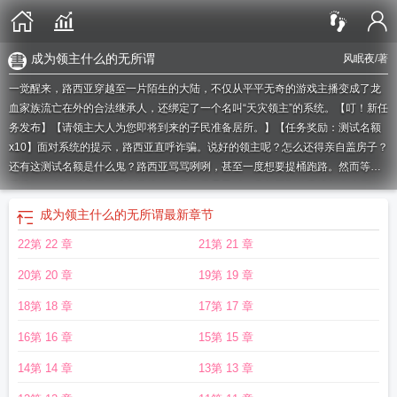
成为领主什么的无所谓
风眠夜
/著
一觉醒来，路西亚穿越至一片陌生的大陆，不仅从平平无奇的游戏主播变成了龙
血家族流亡在外的合法继承人，还绑定了一个名叫“天灾领主”的系统。【叮！新任
务发布】【请领主大人为您即将到来的子民准备居所。】【任务奖励：测试名额
x10】面对系统的提示，路西亚直呼诈骗。说好的领主呢？怎么还得亲自盖房子？
还有这测试名额是什么鬼？路西亚骂骂咧咧，甚至一度想要提桶跑路。然而等他
搭建好一个临时窝棚，准备迎接他的第一批子民时，意想不到的事情却发生了…
一群脑袋长犄角、身后长尾巴的小羊人从地底爬了出来，满脸兴奋地围着他叫
成为领主什么的无所谓
最新章节
嚷：“我靠！这光、这材质、这建模！这还是游戏吗？”“啊啊啊这npc也太帅
22第 22 章
21第 21 章
了！！”-不知何时从开始，罗德尔大陆冒出一支自称“天灾”的军团，他们无往不
利，并且从不畏惧死亡，所过之处血流成河，其凶残程度令诸多势力闻风丧胆。
20第 20 章
19第 19 章
然而所有与他们打过照面的幸存者往往都只记得同一件事。——掌管这支军团的
领主是一位黑发红眸的俊俏帅哥。“让我们有请最尊贵的龙血后裔，龙神凯厄斯的
18第 18 章
17第 17 章
神选者，巫妖之子，赫卡忒之辉的继承人，绮光森林的守护者，灾厄骑士团的执
16第 16 章
15第 15 章
剑人，绽放于幽影之地的血色玫瑰，伟大的天灾领主，无上荣耀的罗德尔之王，
路西亚·加洛林大人进行战前致辞。”路西亚的视线扫过台下，望着一个个奇装异服
14第 14 章
13第 13 章
的士兵，他两眼一黑：“凯厄斯，能不能发个公告，让这些家伙在过cg的时候至少