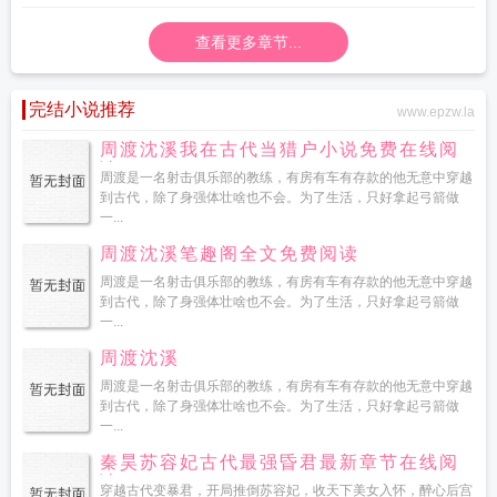
头颅缝回去、给邪恶法阵更换魔法水晶，将迷路的玩家送回原位。到了晚上，他
查看更多章节...
还要给做噩梦的小男巫唱摇篮曲哄他睡觉。……商·从从容容·游刃有余·离：别急
别急，修完你的修你的、修完你的修你的……商离兢兢业业，很快便练就了超强
的业务能力，在月底的绩效考核中名列前茅。然而同事却提出质疑：为什么有你
完结小说推荐
www.epzw.la
在的地方总是会发生bug？你是不是有什么特殊体质？商离：！！别说这么吓人
的话好吗！从那天开始，商离发现只要是他走过的地方都会出现各种各样的
周渡沈溪我在古代当猎户小说免费在线阅
bug，轻则场景错乱、重则玩家失踪，还有一大堆崩坏的npc高喊“觉醒和自由”。
读
周渡是一名射击俱乐部的教练，有房有车有存款的他无意中穿越
直线飙升的工作量让商离头疼不已，只能昼夜不停地修理故障，像一只被抽打的
到古代，除了身强体壮啥也不会。为了生活，只好拿起弓箭做
陀螺。某天，他终于忍无可忍，抓住其中一个崩坏npc怒吼：“兄弟，这个月第三
一...
十次了！你知不知道你不按照剧情走我就得加班来找你？”被抓到的银发小男巫：
周渡沈溪笔趣阁全文免费阅读
（掏出小本本）唔……记下了，不按剧情走可以召唤超级大帅哥追我。魔蝎小说
周渡是一名射击俱乐部的教练，有房有车有存款的他无意中穿越
成为领主的我
然后召唤第四天灾百度
成为领主然后召唤第四天灾
领主开局召唤
到古代，除了身强体壮啥也不会。为了生活，只好拿起弓箭做
魔神
领主召唤文
当领主怎么可能被妹子环绕
成为领主然后召唤第四天灾by风眠
一...
夜
然后召唤第四天灾的
成为领主什么的无所谓
领主召唤兵种
成为领主
成为领
周渡沈溪
主的
招募的都是女魔头
周渡是一名射击俱乐部的教练，有房有车有存款的他无意中穿越
到古代，除了身强体壮啥也不会。为了生活，只好拿起弓箭做
一...
秦昊苏容妃古代最强昏君最新章节在线阅
读
穿越古代变暴君，开局推倒苏容妃，收天下美女入怀，醉心后宫