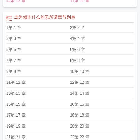
12第 12 章
11第 11 章
穿得像个人？”银灰色的虚影附着在他的身侧，发出不屑的哼声：“我可支配不了一
群邪恶灵魂的想法，你最好还是快一点吧，他们都在喊skip了。”路西亚深吸一口
气，抬手扬起自己的披风：“诸位，让天灾的铁足将那如同蝼蚁般的敌人狠狠碾碎
成为领主什么的无所谓
章节列表
吧！”“嗷嗷嗷！”台下的玩家顿时沸腾。“为了加洛林家族的荣耀！！”“为了领主大
1第 1 章
2第 2 章
人！！”“狗策划加强法师！！！”-身为龙神幼子，凯厄斯曾是罗德尔大陆最为尊贵
的存在。然而王朝倾覆，他被封印在蛋壳中沉睡千年，再醒来时，世界已经发生
3第 3 章
4第 4 章
了翻天覆地的变化，熟悉的亲友都已经离去，掌控世界的权柄也支离破碎。更糟
糕的是，他稀里糊涂和一只陌生巫妖缔结至死不渝的契约，将彼此的命运绑定在
5第 5 章
6第 6 章
一起。那巫妖狡猾、贪婪、好战，还总喜欢摸他的尾巴，简直是世界上最邪恶的
7第 7 章
8第 8 章
家伙。然而凯厄斯还是在日渐相处的过程中逐渐沦陷。对方拍着胸脯向他保证：
“放心吧殿下，作为盟友，我一定会帮你重建龙神的信仰！”凯厄斯沉默几秒，看着
9第 9 章
10第 10 章
对方红色的眼睛道：“说什么呢，我的王后。”-口嫌体正直的呆瓜龙神攻x不装会死
11第 11 章
12第 12 章
的少年领主受含微量先婚后爱。轻群像，含有大量对玩家和现实世界的描写。无
逻辑爽文，设定都是虚构。—————以下为预收文案————————《仿真
13第 13 章
14第 14 章
游戏的修理工》大学毕业前夕，商离意外得到一份游戏维修工的offer。薪资丰
15第 15 章
16第 16 章
厚、六险一金，听起来好像还不错。然而入职之后他才发现，这家公司的工作环
境和他想的不太一样。“小商，血色教堂的大门被玩家炸了，你去修复一下。”“小
17第 17 章
18第 18 章
商，恶沼密林的食尸鬼消化不良，你喂它们吃点消食片。”“小商，午夜小镇的男巫
偏离了活动轨迹，你去把他带回来。”“小商……”……商·上了贼船·离：……现在走
19第 19 章
20第 20 章
还来得及吗？-商离被迫上岗，每天都游走于水深火热的游戏世界。早上，他要给
21第 21 章
22第 22 章
魔女的库房补充草药、将所有被玩家撞坏的箱子换成新的。中午，他要把神父的