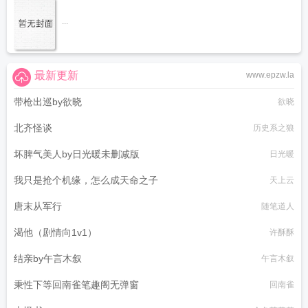
...
最新更新
www.epzw.la
带枪出巡by欲晓
欲晓
北齐怪谈
历史系之狼
坏脾气美人by日光暖未删减版
日光暖
我只是抢个机缘，怎么成天命之子
天上云
唐末从军行
随笔道人
渴他（剧情向1v1）
许酥酥
结亲by午言木叙
午言木叙
秉性下等回南雀笔趣阁无弹窗
回南雀