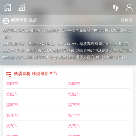
糖渍青梅 殊娓
殊娓
/著
糖渍青梅 殊娓是由作者：殊娓所著，E品中文网免费提供糖渍青梅 殊娓全文在线
阅读。
三秒记住本站：E品中文网 网址：www.epzw.la
糖渍青梅 殊娓讲的什么
糖渍青
梅多久可以吃
糖渍青梅by殊娓笔趣阁无弹窗
糖渍青梅起泡沫是坏了吗
糖渍青梅
by殊娓
糖渍青梅by殊娓TXT
糖渍青梅殊娓附带番外百度
糖渍青梅by殊娓百
度
糖渍青梅番外txt殊娓
糖渍青梅讲了什么
糖渍青梅的做法
糖渍青梅by殊娓未
删减完整版
糖渍青梅和盐渍青梅有什么区别
糖渍青梅 殊娓
糖渍青梅免费阅
糖渍青梅 殊娓
最新章节
读
糖渍青梅发酵了怎么办
糖渍青梅by殊娓txt
殊娓糖渍青梅
糖渍青梅殊娓
糖渍
第84节
第83节
青梅 殊娓TXT
糖渍青梅殊娓全文免费阅读
糖渍青梅的功效与作用
糖渍青梅的作
用和功效
糖渍青梅txt
糖渍青梅by殊娓结局番外
糖渍青梅TXT
糖渍青梅做法
糖
第82节
第81节
渍青梅能放多久
糖渍青梅百度
糖渍青梅可以保存多久
糖渍青梅怎么吃
糖渍青
梅为何不建议吃
糖渍青梅怎么做
糖渍青梅的做法大全
第80节
第79节
第78节
第77节
第76节
第75节