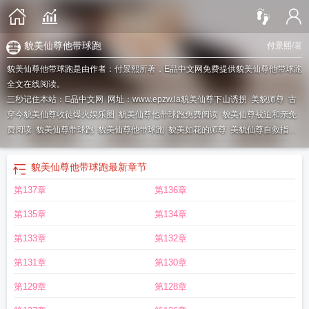
貌美仙尊他带球跑
付景熙
/著
貌美仙尊他带球跑是由作者：付景熙所著，E品中文网免费提供貌美仙尊他带球跑
全文在线阅读。
三秒记住本站：E品中文网 网址：www.epzw.la
貌美仙尊下山诱拐
美貌师尊
古
穿今貌美仙尊收徒爆火娱乐圈
貌美仙尊他带球跑免费阅读
貌美仙尊被迫和亲免
费阅读
貌美仙尊带球跑
貌美仙尊他带球跑
貌美如花的师尊
美貌仙尊自救指
南
貌美如花的主角师尊
貌美仙尊他带球跑了
貌美仙尊他带球跑txt
貌美师尊他
带球跑
貌美如仙
貌美仙尊他带球跑
最新章节
第137章
第136章
第135章
第134章
第133章
第132章
第131章
第130章
第129章
第128章