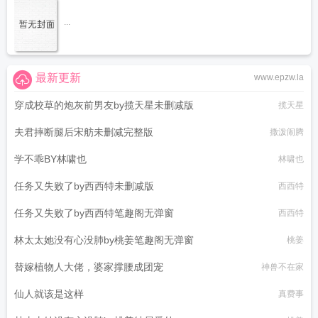
...
最新更新
www.epzw.la
穿成校草的炮灰前男友by揽天星未删减版
揽天星
夫君摔断腿后宋舫未删减完整版
撒泼闹腾
学不乖BY林啸也
林啸也
任务又失败了by西西特未删减版
西西特
任务又失败了by西西特笔趣阁无弹窗
西西特
林太太她没有心没肺by桃姜笔趣阁无弹窗
桃姜
替嫁植物人大佬，婆家撑腰成团宠
神兽不在家
仙人就该是这样
真费事