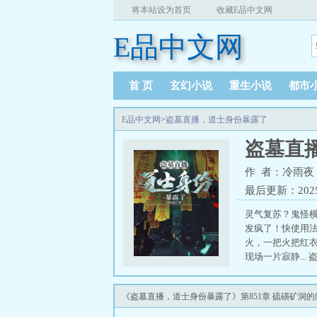
将本站设为首页
收藏E品中文网
E品中文网
首 页
玄幻小说
重生小说
都市
E品中文网
>
盗墓直播，道士身份暴露了
盗墓直
作 者：冷雨夜
最后更新：2025-0
灵气复苏？鬼怪
发疯了！快使用
火，一把火把红衣
现场一片寂静...
《盗墓直播，道士身份暴露了》第851章 硫磺矿洞的