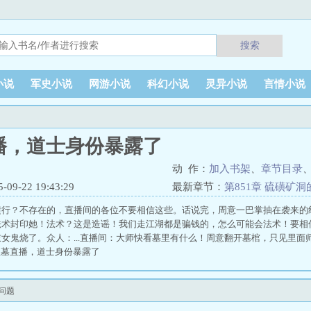
搜索
小说
军史小说
网游小说
科幻小说
灵异小说
言情小说
播，道士身份暴露了
动 作：
加入书架
、
章节目录
9-22 19:43:29
最新章节：
第851章 硫磺矿
横行？不存在的，直播间的各位不要相信这些。话说完，周意一巴掌抽在袭来的
法术封印她！法术？这是造谣！我们走江湖都是骗钱的，怎么可能会法术！要相
女鬼烧了。众人：...直播间：大师快看墓里有什么！周意翻开墓棺，只见里面师
 盗墓直播，道士身份暴露了
问题