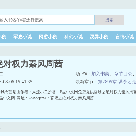
搜索
小说
军史小说
网游小说
科幻小说
灵异小说
言情小说
绝对权力秦风周茜
二
动 作：
加入书架
、
章节目录
8-06 15:41:35
最新章节：
第2895章 谋杀还
秦风周茜是由作者：风流小二所著，E品中文网免费提供官场之绝对权力秦风周
中文网 网址：www.epzw.la 官场之绝对权力秦风周茜
杀