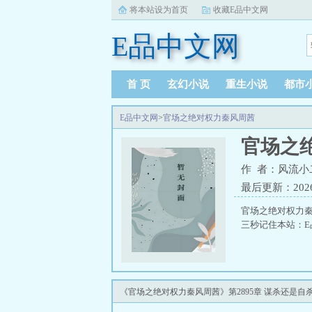
将本站设为首页
收藏E品中文网
E品中文网
首 页
玄幻小说
重生小说
都市
E品中文网
>
官场之绝对权力秦风周茜
官场之
作 者：风流小
最后更新：2026-0
官场之绝对权力
三秒记住本站：E品
《官场之绝对权力秦风周茜》第2895章 谋杀还是自