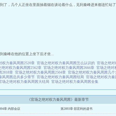
到了，几个人正坐在里面抽着烟在谈论着什么，见到秦峰进来都连忙站了
秦峰在他的位置上坐下后才坐...
对权力秦风周茜2520章
官场之绝对权力秦风周茜怎么认识的
官场之绝对
之绝对权力秦风周茜2562章
官场之绝对权力秦风周茜2666章
官场之绝对
2818章
官场之绝对权力秦风周茜2504章
官场之绝对权力秦风周茜几
秦风周茜总共多少章节
官场之绝对权力秦风周茜结局
官场之绝对权力秦风
官场之绝对权力秦风周茜大结局
官场之绝对权力秦风周茜全集
《官场之绝对权力秦风周茜》最新章节
894章 内部会议
第2893章 邵宏利的遗书