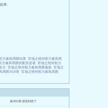
起来。
权力秦风周茜结果
官场之绝对权力秦风周
权力秦风周茜的配音是谁
官场之绝对权力
个女主
官场之绝对权力秦风周茜最新
官场之
周茜3028章
官场之绝对权力秦风周茜
第2892章 邵宏利死了