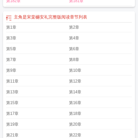
第182章
第181章
主角是宋棠樾安礼完整版阅读
章节列表
第1章
第2章
第3章
第4章
第5章
第6章
第7章
第8章
第9章
第10章
第11章
第12章
第13章
第14章
第15章
第16章
第17章
第18章
第19章
第20章
第21章
第22章