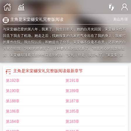
主角是宋棠樾安礼完整版阅读
关山月
/著
与宋棠樾恋爱的第八年，我累了。我生日那天，她的白月光回国，宋棠樾头也不
回丢下我去了机场。她走之后，找她报复的仇家把气全出在了我的身上，我被打
的重伤住院。我出院以后，和她提出了分手。宋棠樾不仅毫不在意，还跟她的白
月光介绍我：“同校的师弟罢了，这种攀关系的我见多了。”彻底死心的我选择出
国，宋棠樾却顶着流血的伤口追到机场：“安礼，别走，我后悔了。”
宋棠梨
宋安
堂医生
宋棠乔上将
宋安玖霁煜风免费阅读
唐宋x宋棠
唐宋宋棠免费阅读
安棠
宋景辞
宋棠唐宋
女主叫宋安
唐棠宋珏
宋珏唐棠
宋棠棠江湛知乎
女主宋予安
主角是宋棠樾安礼完整版阅读
最新章节
第192章
第191章
第190章
第189章
第188章
第187章
第186章
第185章
第184章
第183章