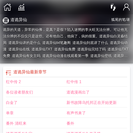
道诡异仙
狐尾的笔
/著
诡异的天道，异常的仙佛，是真？是假？陷入迷惘的李火旺无法分辨。可让他无
法分辨的不仅仅只是这些。还有他自己，他病了，病的很重。
道诡异仙白灵淼结
局
道诡异仙讲的是什么
道诡异仙txt笔趣阁
道诡异仙到底讲了什么
道诡异仙动
漫
道诡异仙在线
道诡异仙TXT
道诡异仙免费
道诡异仙完结了吗
道诡异仙TXT
免费
道诡异仙有女主吗
道诡异仙动漫在线观看第一季
道诡异仙壁纸
道诡异仙
图片
道诡异仙笔趣阁
道诡异仙到底讲的什么
道诡异仙哪个是真实世界
道诡异
仙免费听书
道诡异仙txt全本
道诡异仙女主角是谁
道诡异仙全文免费阅读笔趣
道诡异仙
最新章节
阁
道诡异仙是什么类型的
道诡异仙百度百科
道诡异仙好看吗
道诡异仙头像
道
红中传 2
红中传 1
诡异仙全本TXT
道诡异仙在哪个软件看
道诡异仙白灵淼结局是什么
道诡异仙正
版在哪里看
道诡异仙讲的什么
道诡异仙世界观
道诡异仙在线阅读
道诡异仙哪
各位读者朋友们
道诡漫画出了
边的世界才是真的
道诡异仙结局
道诡异仙笔趣阁无弹窗
道诡异仙免费阅读全
文
道诡异仙 漫画
道诡异仙番外
道诡异仙动漫免费观看
道诡异仙免费阅读
道
白金了
新书故障乌托邦正在开始更新
诡异仙漫画免费阅读
道诡异仙百科
道诡异仙在线阅读免费
道诡异仙在线观
单章
有声书来了
看
道诡异仙诸葛渊
道诡异仙动漫免费观看全集
道诡异仙多少字
道诡异仙txt
道
诡异仙漫画在线观看完整版免费
道诡异仙漫画
道诡异仙免费观看
道诡异仙动漫
番外 清旺来
番外
什么时候出
道诡异仙人物图
道诡异仙txt完整版
道诡异仙免费阅读在线
道诡异