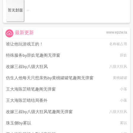
...
最新更新
www.epzw.la
谁让他玩游戏王的！
名称被占用
特殊服务by辞奺笔趣阁无弹窗
辞奺
改嫁三叔by八级大狂风
八级大狂风
仿生人他每天只想亲热by黄桃罐罐笔趣阁无弹窗
黄桃罐罐
王大海陈芷晴笔趣阁无弹窗
小落
王大海陈芷晴结局番外
小落
改嫁三叔by八级大狂风笔趣阁无弹窗
八级大狂风
珠玉侧by雾以
雾以