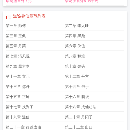
诸葛渊番外9 完
诸葛渊番外8 弟子规
仙有声
道诡异仙无删减免费阅读
道诡异仙全文免费阅读
道诡异仙在哪个平
台
道诡异仙简介
道诡异仙游戏
道诡异仙在哪里看
道诡异仙
章节列表
第一章 师傅
第二章 李火旺
第三章 玉佩
第四章 黑鼎
第五章 丹药
第六章 价值
第七章 清风观
第八章 翻篇
第九章 黑太岁
第十章 馒头
第十一章 玄元
第十二章 丹方
第十三章 炼丹
第十四章 帮手
第十五章 正坤
第十六章 脑袋
第十七章 找到了
第十八章 成仙功法
第十九章 迷信
第二十章 丹阳子
第二十一章 得道成仙
第二十二章 出口