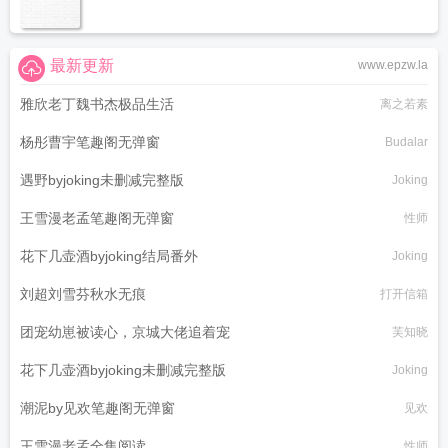
最新更新
www.epzw.la
雅欣老丁魏书杰极品生活
离之若素
杨彤曹宇笔趣阁无弹窗
Budalar
遇野byjoking未删减完整版
Joking
王雪漫老孟笔趣阁无弹窗
性师
花下几壶酒byjoking结局番外
Joking
刘超刘雪芬秋水无痕
打开信箱
团宠幼崽被读心，京城大佬追着宠
芙知晓
花下几壶酒byjoking未删减完整版
Joking
潮泥by见欢笔趣阁无弹窗
见欢
王雪漫老孟全集阅读
性师