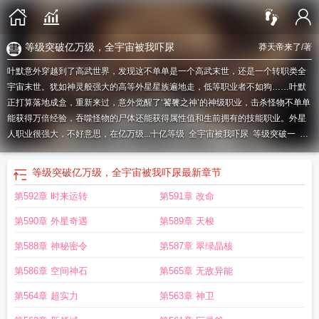
等级突破亿万级，全宇宙被我吓尿
莽天帝来了
/著
叶默意外穿越到了高武世界，发现这不单单是一个高武末世，还是一个转职类全
宇宙末世。犹如神灵般强大的高等外星星族遍地走，低等职业者不如狗……叶默
正打算落地成盒，重新来过，意外觉醒了‘饕餮之神’的神级职业，击杀怪物不单单
能获得万倍经验，吞噬怪物的尸体还能获得属性值和生前拥有的技能职业。外星
人职业很强大，不好意思，在亿万级...
十亿等级
全宇宙被我吓尿
等级突破一
等
级突破亿万级
等级十亿
等级突破1
等级突破亿万级，全宇宙被我吓尿
最新章节
第592章 时来运转
第591章 改命
第590章 外星奇遇
第589章 天梭
第588章 神秘密令
第587章 翠绿晶核
第586章 空间神石
第565章 无敌异能
第564章 超实力
第563章 神卫