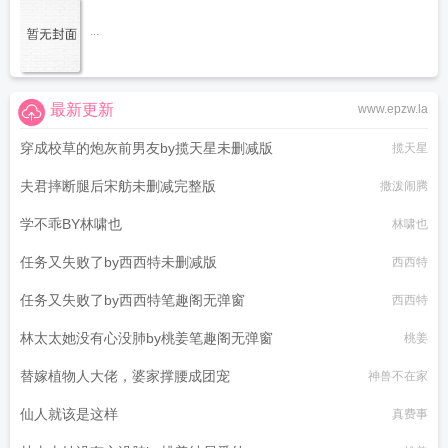
...
最新更新
www.epzw.la
穿成校草的炮灰前男友by揽天星未删减版
揽天星
夫君摔断腿后宋舫未删减完整版
撒泼闹腾
学不乖BY林啸也
林啸也
任务又失败了by西西特未删减版
西西特
任务又失败了by西西特笔趣阁无弹窗
西西特
林太太她没有心没肺by桃姜笔趣阁无弹窗
桃姜
替嫁植物人大佬，婆家撑腰成团宠
神兽不在家
仙人就该是这样
真费事