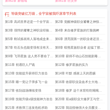
第562章 新领域
第561章 巨灵斧
等级突破亿万级，全宇宙被我吓尿
章节列表
第1章 高武世界还是一个全宇宙末
第2章 觉醒神级职业饕餮之神惊不
世的高武世界
惊喜意不意外
第3章 强悍的饕餮之神职业经验增
第4章 来自修罗星族的打脸挑衅
幅吞噬变强
第5章 刚试炼就有人落地成盒来自
第6章 漂亮国第一的职业者还没有
各国的职业者们
开始表演就gg了
第7章 吃石头也能变强有没有天理
第8章 暗熊星族职业者 起猛了那个
了有没有王法了有没有
人类在啃石头耶
第9章 飞羽星族 这人类不要命了吧
第10章 获得不动山石技能剧毒之
雾草
触技能
第11章 初遇巨人尸诡
第12章 修罗星族的实力
第13章 技能提升获得巨力攻击
第14章 叶默 感谢上天的恩赐
第15章 睡一觉让子弹多飞一会
第16章 收获职业染血术士大地了
望者
第17章 收刮战场继续变强
第18章 修罗 这个末世吃吃喝喝就
能变强不可能
第19章 技能升级s级技能神力攻击
第20章 双a级职业大修罗王与空间
赏金猎人
第21章 求救弹三连发危机求助
第22章 我说怪物强大全员覆没你