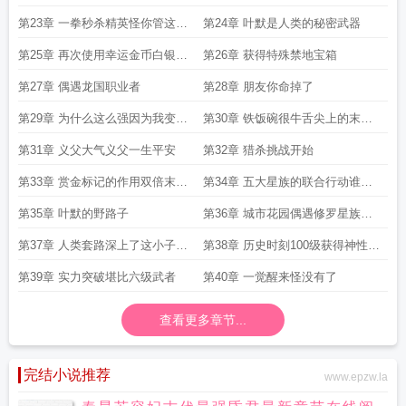
兴奋个什么劲
第23章 一拳秒杀精英怪你管这个
第24章 叶默是人类的秘密武器
叫回复术士
第25章 再次使用幸运金币白银装
第26章 获得特殊禁地宝箱
三件套
第27章 偶遇龙国职业者
第28章 朋友你命掉了
第29章 为什么这么强因为我变异
第30章 铁饭碗很牛舌尖上的末世
了啊
了解一下
第31章 义父大气义父一生平安
第32章 猎杀挑战开始
第33章 赏金标记的作用双倍末世
第34章 五大星族的联合行动谁才
币奖励
是冤大头
第35章 叶默的野路子
第36章 城市花园偶遇修罗星族哨
兵
第37章 人类套路深上了这小子的
第38章 历史时刻100级获得神性天
当了
赋
第39章 实力突破堪比六级武者
第40章 一觉醒来怪没有了
查看更多章节...
完结小说推荐
www.epzw.la