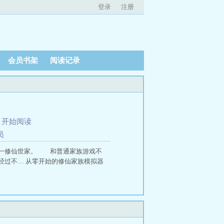
登录
注册
会员书架
阅读记录
、
开始阅读
员
第一修仙世家。 和普通家族游戏不
过不… 从零开始的修仙家族模拟器