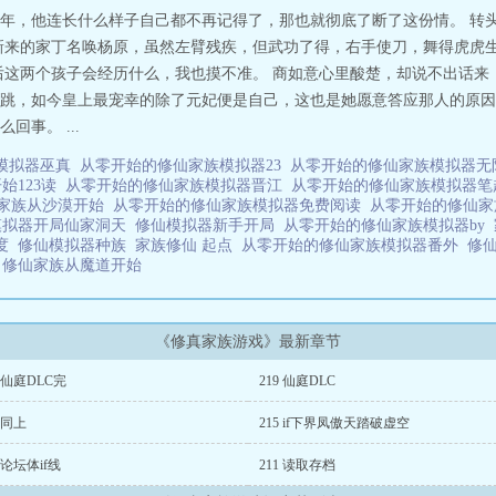
年，他连长什么样子自己都不再记得了，那也就彻底了断了这份情。 转
新来的家丁名唤杨原，虽然左臂残疾，但武功了得，右手使刀，舞得虎虎
后这两个孩子会经历什么，我也摸不准。 商如意心里酸楚，却说不出话来
跳，如今皇上最宠幸的除了元妃便是自己，这也是她愿意答应那人的原因
事。 ...
模拟器巫真
从零开始的修仙家族模拟器23
从零开始的修仙家族模拟器
始123读
从零开始的修仙家族模拟器晋江
从零开始的修仙家族模拟器
家族从沙漠开始
从零开始的修仙家族模拟器免费阅读
从零开始的修仙家
模拟器开局仙家洞天
修仙模拟器新手开局
从零开始的修仙家族模拟器by
百度
修仙模拟器种族
家族修仙 起点
从零开始的修仙家族模拟器番外
修仙
度
修仙家族从魔道开始
《修真家族游戏》最新章节
0 仙庭DLC完
219 仙庭DLC
6 同上
215 if下界凤傲天踏破虚空
2 论坛体if线
211 读取存档