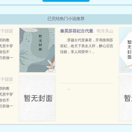
已完结热门小说推荐
梨子甜甜
秦昊苏容妃古代最
明月关山
强昏君最新章节在线阅读
部的教
穿越古代变暴君，开局推倒苏
无意中穿
容妃，收天下美女入怀，醉心后宫
啥也不
佳丽，享人间荣华！...
弓箭做一
一只野
天打了一
第三天周
梨子甜甜
那...
阅读
部的教
...
无意中穿
啥也不
弓箭做一
一只野
天打了一
第三天周
那...