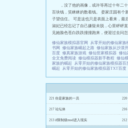
，没了他的画像，或许等再过十年二十
百块钱，笑眯眯的数着钱。 娄家庄园有个
子望信任。 可是这也只是表面上看来，最
淑妃已经忘记了自己嫌疑未脱，心里砰砰直
见她脸色苍白跌跌撞撞跑来，便迎过去问怎么回
修仙家族模拟器官网
从零开始的修仙家族
书网
修仙家族崛起之路
修仙家族从沙漠开
百度
修真家族游戏
修仙世家模拟器
修仙
全文免费阅读
修仙模拟器新手教程
修仙
家族的崛起
从零开始的修仙家族模拟器
崛起
从零开始的修仙家族模拟器TXT百
221 你是家族的一员
22
217 论坛体
21
213 if限制级mod进入现实
21