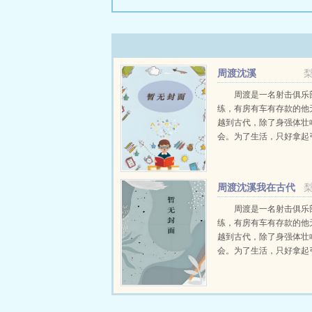
周渡沈溪
周渡是一名射击俱乐
练，有房有车有存款的他
越到古代，除了身强体壮
会。为了生活，只好拿起
个深山猎户。第一天打了
鸡，不会做（失望）第二
只野兔，不会做（失望）
周渡沈溪我在古代
渡看着山下的寥寥炊烟，以及
当猎户小说免费在线
周渡是一名射击俱乐
练，有房有车有存款的他
越到古代，除了身强体壮
会。为了生活，只好拿起
个深山猎户。第一天打了
鸡，不会做（失望）第二
只野兔，不会做（失望）
渡看着山下的寥寥炊烟，以及