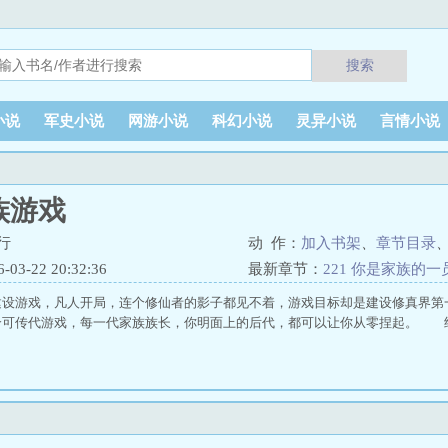
搜索
小说
军史小说
网游小说
科幻小说
灵异小说
言情小说
族游戏
行
动 作：
加入书架
、
章节目录
3-22 20:32:36
最新章节：
221 你是家族的一
建设游戏，凡人开局，连个修仙者的影子都见不着，游戏目标却是建设修真界
个可传代游戏，每一代家族族长，你明面上的后代，都可以让你从零捏起。 经