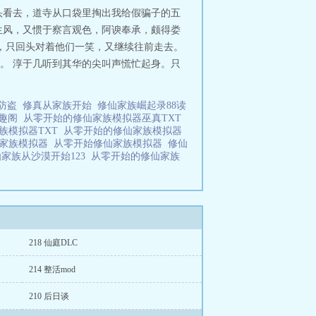
头看去，道寺从口袋里掏出我给假骗子的五
生风，又惯于察言观色，阿谀奉承，颇得娄
，只回头对着他们一笑，又继续往前走去。
。 淳于几听到其华的尖叫声慌忙起身。只
无防盗
修真从家族开始
修仙家族崛起录88读
笔趣阁
从零开始的修仙家族模拟器巫真TXT
族模拟器TXT
从零开始的修仙家族模拟器
家族模拟器
从零开始修仙家族模拟器
修仙
家族从沙漠开始123
从零开始的修仙家族
218 仙庭DLC
214 整活mod
210 后日谈