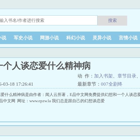
搜索
小说
军史小说
网游小说
科幻小说
灵异小说
言情小说
一个人谈恋爱什么精神病
动 作：
加入书架
、
章节目录
3-18 17:26:41
最新章节：
007全剧终
恋爱什么精神病是由作者：闻人云所著，E品中文网免费提供幻想和一个人谈恋
中文网 网址：www.epzw.la 我们总是跟自己的幻想谈恋爱