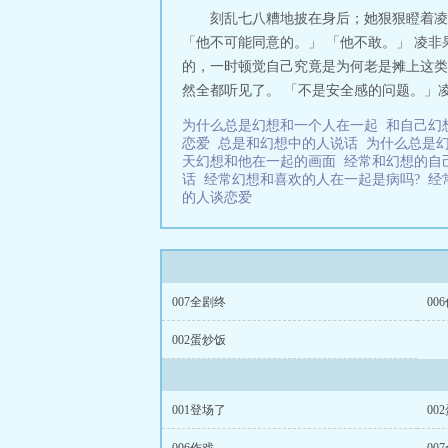
刻乱七八糟地披在身后；她狠狠瞪着凌非
「他不可能同意的。」 「他不敢。」 凌
的，一时顿觉自己究竟是为何老是摊上这类
然全都听见了。 「不是安全感的问题。」凌
为什么总是幻想和一个人在一起
和自己幻
恋爱
总是和幻想中的人说话
为什么总是
天幻想和他在一起的画面
经常和幻想的自
话
经常幻想和喜欢的人在一起是病吗?
经
的人谈恋爱
007全剧终
00
002蛋炒饭
001登场了
00