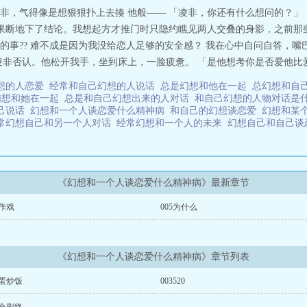
，气得像是想狠狠扑上去揍 他般—— 「凌非，你还有什么想问的？」 
非果断地下了结论。我想起方才推门时只隐约瞧见两人交叠的身影，之前那
的事?? 难不成是因为我没给恋人足够的安全感？ 我在心中自问自答，
非否认。他松开我手，坐到床上，一脸疲惫。 「是他想考你是否爱他比爱宋
想的人恋爱
经常和自己幻想的人说话
总是幻想和他在一起
总幻想和自
幻想和她在一起
总是和自己幻想出来的人对话
和自己幻想的人物对话是
己说话
幻想和一个人谈恋爱什么精神病
和自己的幻想谈恋爱
幻想和某
常幻想自己和另一个人对话
经常幻想和一个人的未来
幻想自己和自己
《幻想和一个人谈恋爱什么精神病》最新章节
6作戏
005为什么
《幻想和一个人谈恋爱什么精神病》章节列表
2蛋炒饭
003520