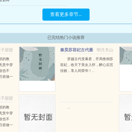
7全剧终
查看更多章节...
已完结热门小说推荐
梨子甜甜
秦昊苏容妃古代最
明月关山
强昏君最新章节在线阅读
部的教
穿越古代变暴君，开局推倒苏
无意中穿
容妃，收天下美女入怀，醉心后宫
啥也不
佳丽，享人间荣华！...
弓箭做一
一只野
天打了一
第三天周
梨子甜甜
那...
部的教
...
无意中穿
啥也不
弓箭做一
一只野