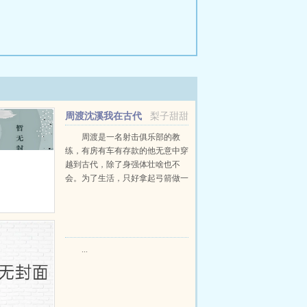
周渡沈溪我在古代
梨子甜甜
当猎户小说免费在线阅读
周渡是一名射击俱乐部的教
练，有房有车有存款的他无意中穿
越到古代，除了身强体壮啥也不
会。为了生活，只好拿起弓箭做一
个深山猎户。第一天打了一只野
鸡，不会做（失望）第二天打了一
只野兔，不会做（失望）第三天周
渡看着山下的寥寥炊烟，以及那...
...