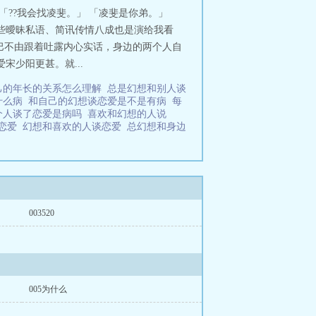
「??我会找凌斐。」 「凌斐是你弟。」
些曖昧私语、简讯传情八成也是演给我看
嘴巴不由跟着吐露内心实话，身边的两个人自
少阳更甚。就...
己的年长的关系怎么理解
总是幻想和别人谈
什么病
和自己的幻想谈恋爱是不是有病
每
个人谈了恋爱是病吗
喜欢和幻想的人说
谈恋爱
幻想和喜欢的人谈恋爱
总幻想和身边
003520
005为什么