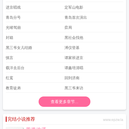
进京唱戏
定军山电影
青岛分号
青岛首次演出
光绪驾崩
弈局
封箱
黑社会找他
黑三爷女儿结婚
溥仪登基
慎言
谭家班进京
载沣去后台
谭鑫培清唱
红鸾
回到济南
教育徒弟
黑三爷来访
查看更多章节...
完结小说推荐
www.epzw.la