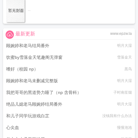
...
最新更新
www.epzw.la
顾婉婷和老马结局番外
明月大湿
饮蜜by雪落金天笔趣阁无弹窗
雪落金天
嗜好（校园 np）
黒鸟
顾婉婷和老马未删减完整版
明月大湿
我把哥哥的黑道势力睡了（np 含骨科）
子时南笙烟
绝品儿媳老马顾婉婷结局番外
明月大湿
和儿子同学玩游戏白芷
没钱我有什么办法
心尖血
慢慢池池