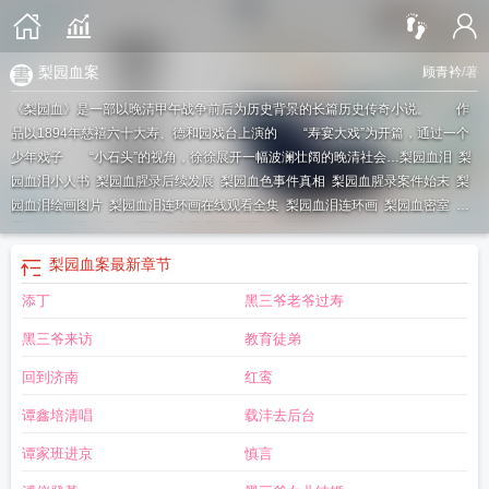
梨园血案
顾青衿
/著
《梨园血》是一部以晚清甲午战争前后为历史背景的长篇历史传奇小说。 作
品以1894年慈禧六十大寿、德和园戏台上演的 “寿宴大戏”为开篇，通过一个
少年戏子 “小石头”的视角，徐徐展开一幅波澜壮阔的晚清社会…
梨园血泪
梨
园血泪小人书
梨园血腥录后续发展
梨园血色事件真相
梨园血腥录案件始末
梨
园血泪绘画图片
梨园血泪连环画在线观看全集
梨园血泪连环画
梨园血密室
梨
园血色秘闻真实案件
梨园血密室逃脱
梨园血案真相
梨园血案
最新章节
添丁
黑三爷老爷过寿
黑三爷来访
教育徒弟
回到济南
红鸾
谭鑫培清唱
载沣去后台
谭家班进京
慎言