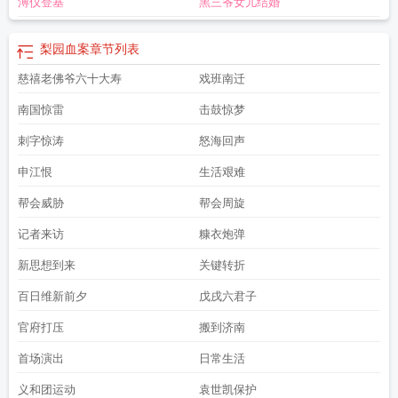
溥仪登基
黑三爷女儿结婚
梨园血案
章节列表
慈禧老佛爷六十大寿
戏班南迁
南国惊雷
击鼓惊梦
刺字惊涛
怒海回声
申江恨
生活艰难
帮会威胁
帮会周旋
记者来访
糠衣炮弹
新思想到来
关键转折
百日维新前夕
戊戌六君子
官府打压
搬到济南
首场演出
日常生活
义和团运动
袁世凯保护