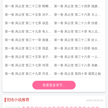
大危机
明浑水摸鱼
第一卷 风云变 第二十三章 螳螂捕
第一卷 风云变 第二十四章 挑拨离
蝉黄雀在后
间一把好手
第一卷 风云变 第二十五章 决不可
第一卷 风云变 第二十六章 天上掉
以倒下
下个小道士
第一卷 风云变 第二十七章 该是狗
第一卷 风云变 第二十八章 扶摇剑
血分别时
出霜火入梦
第一卷 风云变 第二十九章 有人下
第一卷 风云变 第三十章 有人北望
山有人念
有人等
第一卷 风云变 第三十一章 相逢不
第一卷 风云变 第三十二章 好人不
如偶遇
该如此命短
第一卷 风云变 第三十三章 我是一
第一卷 风云变 第三十四章 他在御
名剑客
剑刮胡子
第一卷 风云变 第三十五章 老子从
第一卷 风云变 第三十六章 一人一
来不吹牛
剑三问紫禁城
第一卷 风云变 第三十七章 何谓天
第一卷 风云变 第三十八章 表象背
下第一
后的阴谋
第一卷 风云变 第三十九章 开灵府
第一卷 风云变 第四十章 紫禁之巅
斩瀑布
查看更多章节...
完结小说推荐
www.epzw.la