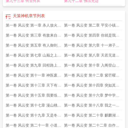
第九十三章 何去何从
第九十二章 佛法无边
天策神机
章节列表
第一卷 风云变 第一章 杀人放火夜
第一卷 风云变 第二章 平安小镇不
情谊薄如纸
平安
第一卷 风云变 第三章 有敌来自四
第一卷 风云变 第四章 你就是我的
面八方
命
第一卷 风云变 第五章 有人御剑踏
第一卷 风云变 第六章 十一弟子魅
风而来
灵幻影
第一卷 风云变 第七章 山巅之上犹
第一卷 风云变 第八章 天若无道吾
有风光
便诛天
第一卷 风云变 第九章 回程路上的
第一卷 风云变 第十章 入阁登山小
插曲
师姐
第一卷 风云变 第十一章 神医废柴
第一卷 风云变 第十二章 紫芒曜日
小书痴
天煞孤星
第一卷 风云变 第十三章 天下有我
第一卷 风云变 第十四章 突如其来
李太白
的变故
第一卷 风云变 第十五章 我要练剑
第一卷 风云变 第十六章 梦中学武
蔚然大观
砍竹练剑
第一卷 风云变 第十七章 漫山桃花
第一卷 风云变 第十八章 我之一剑
开遍
劈山断海
第一卷 风云变 第十九章 又是冬去
第一卷 风云变 第二十章 麒麟湖乱
春来
一年赌约
第一卷 风云变 第二十一章 小道士
第一卷 风云变 第二十二章 自作聪